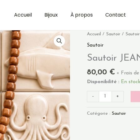
Accueil
Bijoux
À propos
Contact
quantité
Accueil
/
Sautoir
/ Sautoi
de
Sautoir
Sautoir
Sautoir JEA
JEANNE
-
80,00
€
terracotta
+ Frais de
Disponibilité :
En stoc
-
+
Catégorie :
Sautoir