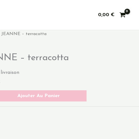
0,00
€
r JEANNE – terracotta
NNE – terracotta
 livraison
k
Ajouter Au Panier