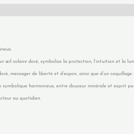
ineux.
œil solaire doré, symbolise la protection, l’intuition et la lum
ré, messager de liberté et d’espoir, ainsi que d’un coquillage 
o symbolique harmonieux, entre douceur minérale et esprit po
cteur au quotidien.