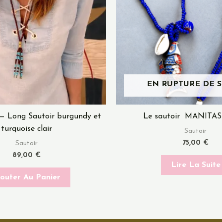
EN RUPTURE DE 
— Long Sautoir burgundy et
Le sautoir MANITAS
turquoise clair
Sautoir
75,00
€
Sautoir
89,00
€
Lire La Suite
jouter Au Panier